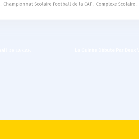
,
Championnat Scolaire Football de la CAF
,
Complexe Scolaire
,
La Guinée Débute Par Deux V
ll De La CAF.