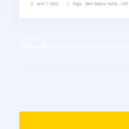
Tags:
Ben Sékou Sylla
,
CAF
avril 7, 2023
PREVIOUS
La Guinée Remporte Le Championnat Scolaire Footba