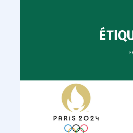
ÉTIQ
F