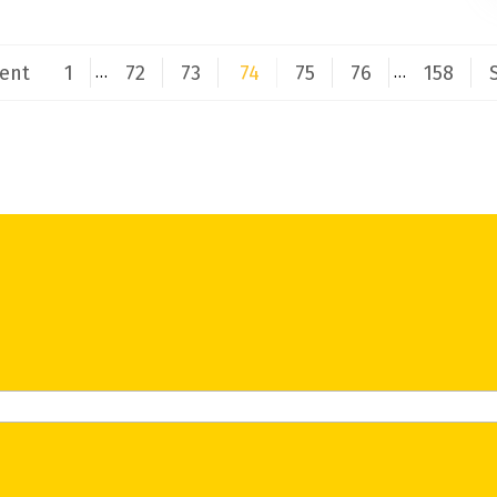
ent
1
72
73
74
75
76
158
…
…