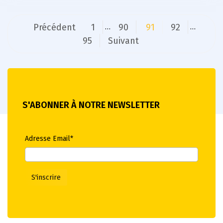
Pagination
Précédent
1
90
91
92
…
…
des
95
Suivant
publications
S'ABONNER À NOTRE NEWSLETTER
Adresse Email*