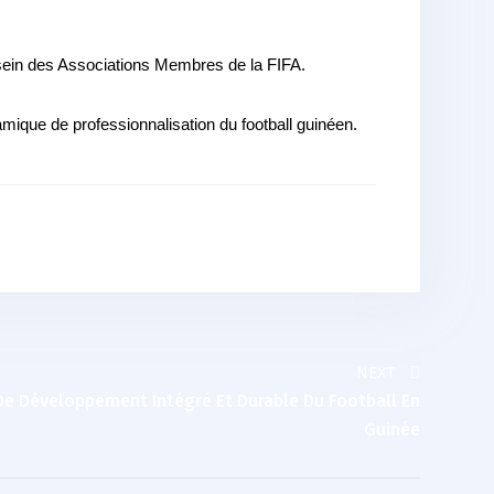
 sein des Associations Membres de la FIFA.
mique de professionnalisation du football guinéen.
NEXT
 Développement Intégré Et Durable Du Football En
Guinée