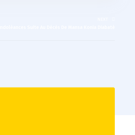
NEXT
ondoléances Suite Au Décès De Mansa Konia Diabaté