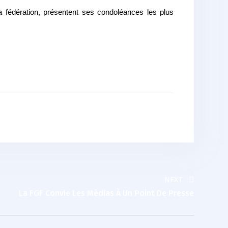
 fédération, présentent ses condoléances les plus
NEXT
La FGF Convie Les Médias À Un Point De Presse