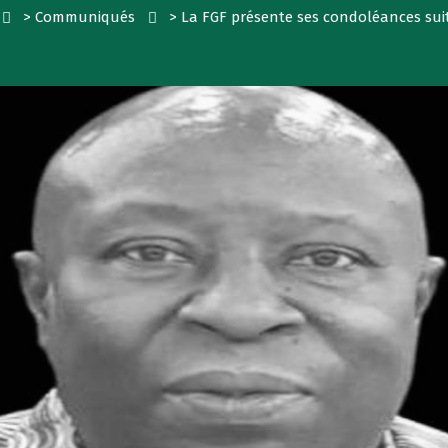
>
Communiqués
>
La FGF présente ses condoléances su