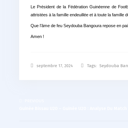
Le Président de la Fédération Guinéenne de Footb
attristées à la famille endeuillée et à toute la famille 
Que l’âme de feu Seydouba Bangoura repose en pai
Amen !
Tags:
Seydouba Ba
septembre 17, 2024
PREVIOUS
Guinée Bissau U20 – Guinée U20 : Analyse Du Match