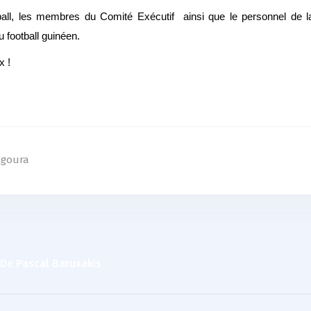
all, les membres du Comité Exécutif ainsi que le personnel de la
du football guinéen.
x !
ngoura
 De Pascal Baruxakis