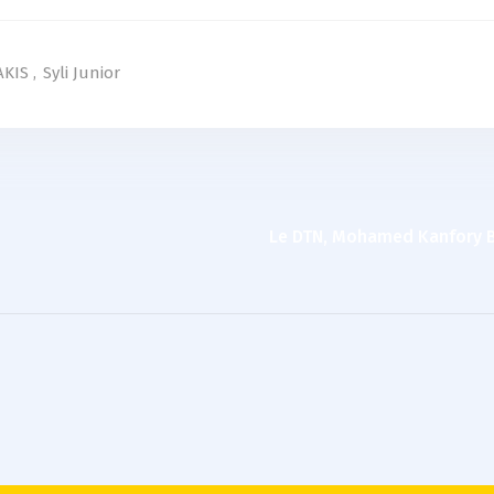
AKIS
,
Syli Junior
Le DTN, Mohamed Kanfory B