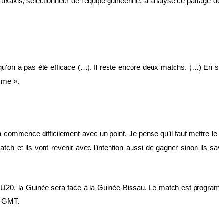
xakis, sélectionneur de l’équipe guinéenne, a analysé ce partage de
i qu’on a pas été efficace (…). Il reste encore deux matchs. (…) En
sme ».
u’on commence difficilement avec un point. Je pense qu’il faut mettre
atch et ils vont revenir avec l’intention aussi de gagner sinon ils s
U20, la Guinée sera face à la Guinée-Bissau. Le match est progr
h GMT.