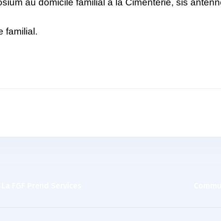
sium au domicile familial à la Cimenterie, sis antenn
familial.
 La FGF Prend Services
Communi