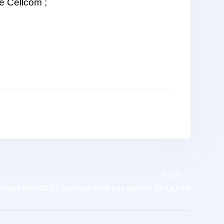
e Cellcom ;
NEXT
qué Relatif À L’examen Pour Les Agents De La FIFA