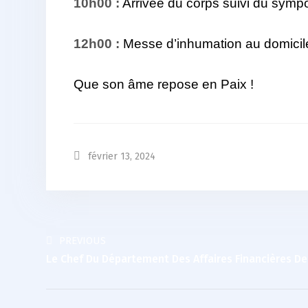
10h00 :
Arrivée du corps suivi du sympo
12h00 :
Messe d’inhumation au domicile 
Que son âme repose en Paix !
février 13, 2024
PREVIOUS
Le Chef Du Département Des Affaires Financières De