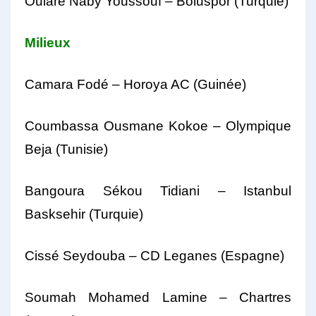
Oularé Naby Youssouf – Boluspor (Turquie)
Milieux
Camara Fodé – Horoya AC (Guinée)
Coumbassa Ousmane Kokoe – Olympique
Beja (Tunisie)
Bangoura Sékou Tidiani – Istanbul
Basksehir (Turquie)
Cissé Seydouba – CD Leganes (Espagne)
Soumah Mohamed Lamine – Chartres