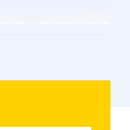
NEXT
OA U20 Dames : La Guinée Démarre Par Un Match Nul